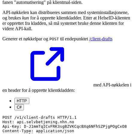
fanen "automatisering" på klientmal-siden.
API-nøkkelen kan distribueres sammen med systeminstallasjonene,
og brukes
kun
for å opprette klientkladder. Etter at HelseID-klienten
er opprettet fra kladden, så må systemet bruke denne klienten for
videre API-kall.
Generer et nøkkelpar og
til endepunktet
/client-drafts
POST
med API-nøkkelen i
en header for å opprette klientkladden:
HTTP
C#
POST /v1/client-drafts HTTP/1.1

Host: api.selvbetjening.nhn.no

Api-Key: D-J1mmTqICvFRK3sgBZVKCqcBXq6NFhSZPjgPOgCxO8

Content-Type: application/json
