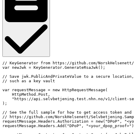
// KeyGenerator from https://github.com/NorskHelsenett/
var newJwk = KeyGenerator.GenerateRsaJwk();

// Save jwk.PublicAndPrivateValue to a secure location,

// such as a key vault

var requestMessage = new HttpRequestMessage(

    HttpMethod.Post,

    "https://api.selvbetjening.test.nhn.no/v1/client-se
);

// See the full sample for how to get access token and 
// https://github.com/NorskHelsenett/Selvbetjening.Samp
requestMessage.Headers.Authorization = new("DPoP", "<yo
requestMessage.Headers.Add("DPoP", "<your_dpop_proof>")