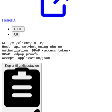
HelseID.
HTTP
C#
GET /v1/client/ HTTP/1.1

Host: api.selvbetjening.nhn.no

Authorization: DPoP <access_token>

DPoP: <dpop_proof>

Accept: application/json
Kopier til utklippstavlen