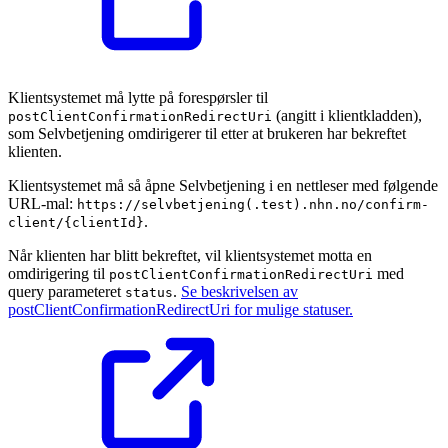
Klientsystemet må lytte på forespørsler til
(angitt i klientkladden),
postClientConfirmationRedirectUri
som Selvbetjening omdirigerer til etter at brukeren har bekreftet
klienten.
Klientsystemet må så åpne Selvbetjening i en nettleser med følgende
URL-mal:
https://selvbetjening(.test).nhn.no/confirm-
.
client/{clientId}
Når klienten har blitt bekreftet, vil klientsystemet motta en
omdirigering til
med
postClientConfirmationRedirectUri
query parameteret
.
Se beskrivelsen av
status
postClientConfirmationRedirectUri for mulige statuser.