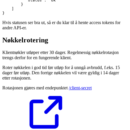
          "status": "ok"

        }

    ]

}
Hvis statusen ser bra ut, så er du klar til å hente access tokens for
andre API-er.
Nøkkelrotering
Klientnøkler utløper etter 30 dager. Regelmessig nøkkelrotasjon
trengs derfor for en fungerende klient.
Roter nøkkelen i god tid før utløp for å unngå avbrudd, f.eks. 15
dager før utløp. Den forrige nøkkelen vil være gyldig i 14 dager
etter rotasjonen.
Rotasjonen gjøres med endepunktet
/client-secret