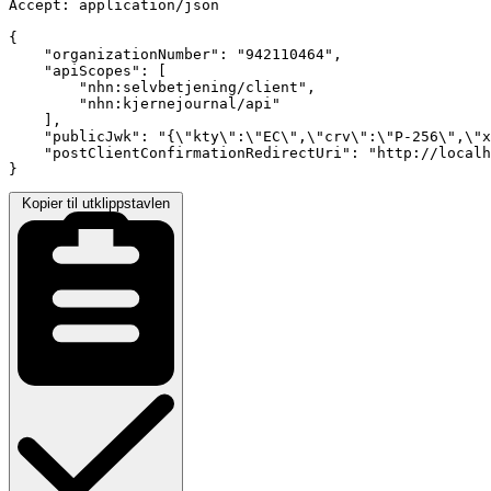
Accept: application/json

{

    "organizationNumber": "942110464",

    "apiScopes": [

        "nhn:selvbetjening/client",

        "nhn:kjernejournal/api"

    ],

    "publicJwk": "{\"kty\":\"EC\",\"crv\":\"P-256\",\"x
    "postClientConfirmationRedirectUri": "http://localh
}
Kopier til utklippstavlen