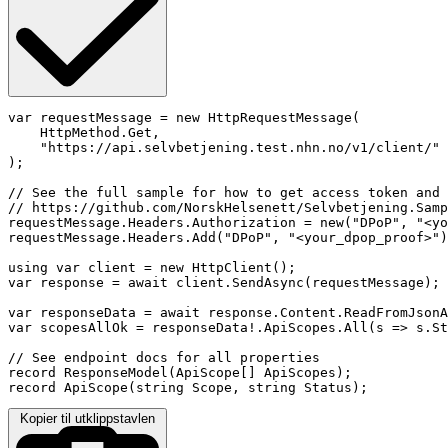
var requestMessage = new HttpRequestMessage(

    HttpMethod.Get,

    "https://api.selvbetjening.test.nhn.no/v1/client/"

);

// See the full sample for how to get access token and 
// https://github.com/NorskHelsenett/Selvbetjening.Samp
requestMessage.Headers.Authorization = new("DPoP", "<yo
requestMessage.Headers.Add("DPoP", "<your_dpop_proof>")
using var client = new HttpClient();

var response = await client.SendAsync(requestMessage);

var responseData = await response.Content.ReadFromJsonA
var scopesAllOk = responseData!.ApiScopes.All(s => s.St
// See endpoint docs for all properties

record ResponseModel(ApiScope[] ApiScopes);

record ApiScope(string Scope, string Status);
Kopier til utklippstavlen