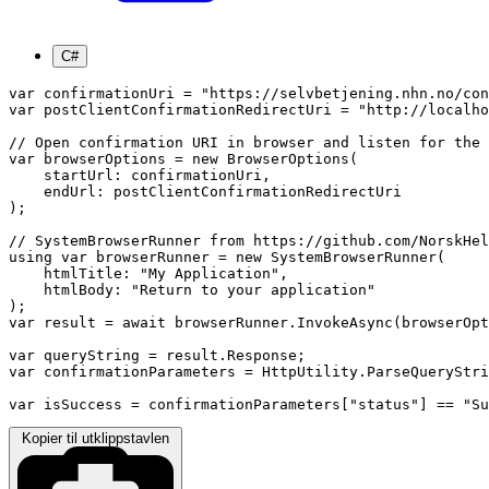
C#
var confirmationUri = "https://selvbetjening.nhn.no/con
var postClientConfirmationRedirectUri = "http://localho
// Open confirmation URI in browser and listen for the 
var browserOptions = new BrowserOptions(

    startUrl: confirmationUri, 

    endUrl: postClientConfirmationRedirectUri

);

// SystemBrowserRunner from https://github.com/NorskHel
using var browserRunner = new SystemBrowserRunner(

    htmlTitle: "My Application",

    htmlBody: "Return to your application"

);

var result = await browserRunner.InvokeAsync(browserOpt
var queryString = result.Response;

var confirmationParameters = HttpUtility.ParseQueryStri
var isSuccess = confirmationParameters["status"] == "Su
Kopier til utklippstavlen