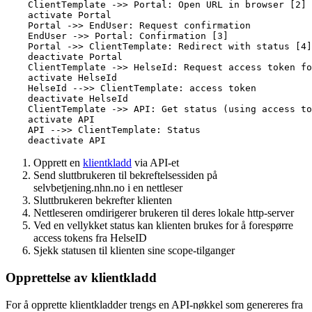
    ClientTemplate ->> Portal: Open URL in browser [2]

    activate Portal

    Portal ->> EndUser: Request confirmation

    EndUser ->> Portal: Confirmation [3]

    Portal ->> ClientTemplate: Redirect with status [4]

    deactivate Portal

    ClientTemplate ->> HelseId: Request access token fo
    activate HelseId

    HelseId -->> ClientTemplate: access token

    deactivate HelseId

    ClientTemplate ->> API: Get status (using access to
    activate API

    API -->> ClientTemplate: Status

Opprett en
klientkladd
via API-et
Send sluttbrukeren til bekreftelsessiden på
selvbetjening.nhn.no i en nettleser
Sluttbrukeren bekrefter klienten
Nettleseren omdirigerer brukeren til deres lokale http-server
Ved en vellykket status kan klienten brukes for å forespørre
access tokens fra HelseID
Sjekk statusen til klienten sine scope-tilganger
Opprettelse av klientkladd
For å opprette klientkladder trengs en API-nøkkel som genereres fra