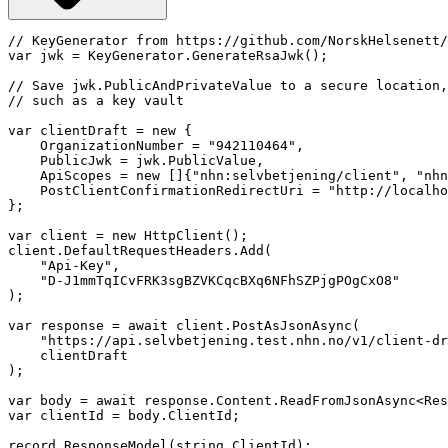
// KeyGenerator from https://github.com/NorskHelsenett/
var jwk = KeyGenerator.GenerateRsaJwk();

// Save jwk.PublicAndPrivateValue to a secure location,

// such as a key vault

var clientDraft = new {

    OrganizationNumber = "942110464",

    PublicJwk = jwk.PublicValue,

    ApiScopes = new []{"nhn:selvbetjening/client", "nhn
    PostClientConfirmationRedirectUri = "http://localho
};

var client = new HttpClient();

client.DefaultRequestHeaders.Add(

    "Api-Key",

    "D-J1mmTqICvFRK3sgBZVKCqcBXq6NFhSZPjgPOgCxO8"

);

var response = await client.PostAsJsonAsync(

    "https://api.selvbetjening.test.nhn.no/v1/client-dr
    clientDraft

);

var body = await response.Content.ReadFromJsonAsync<Res
var clientId = body.ClientId;

record ResponseModel(string ClientId);