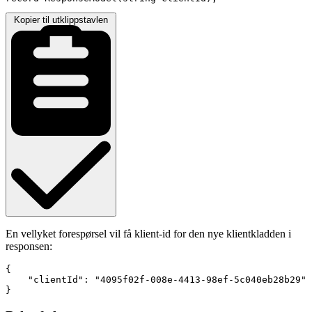
Kopier til utklippstavlen
En vellyket forespørsel vil få klient-id for den nye klientkladden i
responsen:
{

    "clientId": "4095f02f-008e-4413-98ef-5c040eb28b29"

}