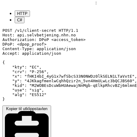
:
HTTP
C#
POST /v1/client-secret HTTP/1.1

Host: api.selvbetjening.nhn.no

Authorization: DPoP <access_token>

DPoP: <dpop_proof>

Content-Type: application/json

Accept: application/json

{

    "kty": "EC",

    "crv": "P-256",

    "x": "fHKI4bI_4yG1x7wfSbcS33N0NWDz0lkSELN1LTaVxtE",

    "y": "4JKkagfmenlwCqhhQzir2n_5vn4HmULwLc3bQCJBS60",

    "kid": "M2WOBEsDcuWbHUAewajNnMgb-qElkpRhcvBZj6mlmnE
    "use": "sig",

    "alg": "ES512"

}
Kopier til utklippstavlen