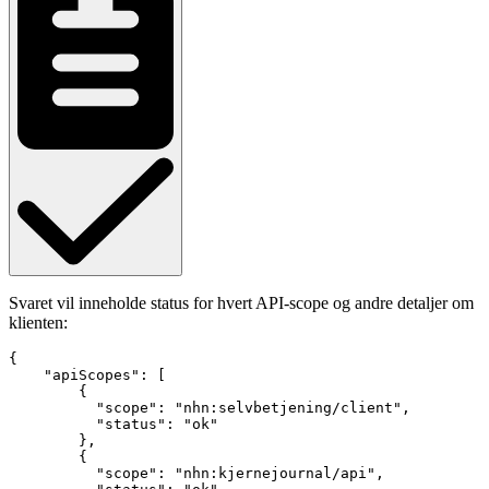
Svaret vil inneholde status for hvert API-scope og andre detaljer om
klienten:
{

    "apiScopes": [

        {

          "scope": "nhn:selvbetjening/client",

          "status": "ok"

        },

        {

          "scope": "nhn:kjernejournal/api",
